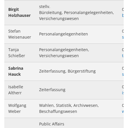
stellv.
Birgit
063
Büroleitung, Personalangelegenheiten,
Holzhauser
bi
Versicherungswesen
Stefan
063
Personalangelegenheiten
Weisenauer
st
Tanja
Personalangelegenheiten,
063
Schießer
Versicherungswesen
ta
Sabrina
063
Zeiterfassung, Bürgerstiftung
Hauck
sa
Isabelle
063
Zeiterfassung
Altherr
isa
Wolfgang
Wahlen, Statistik, Archivwesen,
063
Weber
Beschaffungswesen
wo
Public Affairs