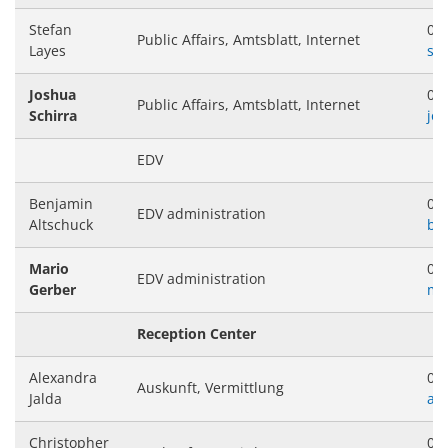
Stefan
063
Public Affairs, Amtsblatt, Internet
Layes
st
Joshua
063
Public Affairs, Amtsblatt, Internet
Schirra
jo
EDV
Benjamin
063
EDV administration
Altschuck
be
Mario
063
EDV administration
Gerber
ma
Reception Center
Alexandra
063
Auskunft, Vermittlung
Jalda
al
Christopher
063