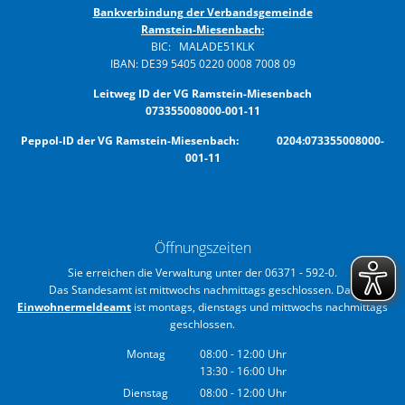
Bankverbindung der Verbandsgemeinde
Ramstein-Miesenbach:
BIC: MALADE51KLK
IBAN: DE39 5405 0220 0008 7008 09
Leitweg ID der VG Ramstein-Miesenbach
073355008000-001-11
Peppol-ID der VG Ramstein-Miesenbach: 0204:073355008000-
001-11
Öffnungszeiten
Sie erreichen die Verwaltung unter der 06371 - 592-0.
Das Standesamt ist mittwochs nachmittags geschlossen. Das
Einwohnermeldeamt
ist montags, dienstags und mittwochs nachmittags
geschlossen.
Montag
08:00
-
12:00
Uhr
13:30
-
16:00
Von 08:00 bis 12:00 Uhr
Uhr
Von 13:30 bis 16:00 Uhr
Dienstag
08:00
-
12:00
Uhr