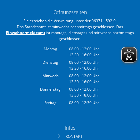
Öffnungszeiten
Sie erreichen die Verwaltung unter der 06371 - 592-0.
Das Standesamt ist mittwochs nachmittags geschlossen. Das
Einwohnermeldeamt
ist montags, dienstags und mittwochs nachmittags
geschlossen.
Montag
08:00
-
12:00
Uhr
13:30
-
16:00
Von 08:00 bis 12:00 Uhr
Uhr
Von 13:30 bis 16:00 Uhr
Dienstag
08:00
-
12:00
Uhr
13:30
-
16:00
Von 08:00 bis 12:00 Uhr
Uhr
Von 13:30 bis 16:00 Uhr
Mittwoch
08:00
-
12:00
Uhr
13:30
-
16:00
Von 08:00 bis 12:00 Uhr
Uhr
Von 13:30 bis 16:00 Uhr
Donnerstag
08:00
-
12:00
Uhr
13:30
-
18:00
Von 08:00 bis 12:00 Uhr
Uhr
Von 13:30 bis 18:00 Uhr
Freitag
08:00
-
12:30
Uhr
Von 08:00 bis 12:30 Uhr
Infos
KONTAKT