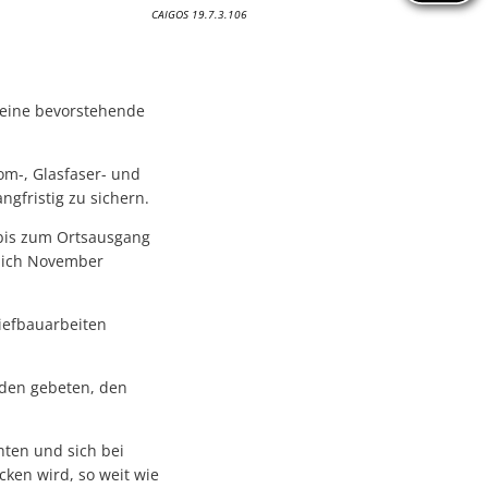
CAIGOS 19.7.3.106
 eine bevorstehende
om-, Glasfaser- und
ngfristig zu sichern.
 bis zum Ortsausgang
tlich November
iefbauarbeiten
rden gebeten, den
ten und sich bei
ken wird, so weit wie