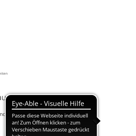
KONTAKT
DE
UELLES
VERWALTUNG ONLINE
SUCHEN
eiten
auarbeiten
ndiger Arbeiten an