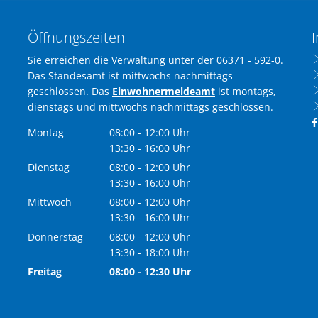
Öffnungszeiten
I
Sie erreichen die Verwaltung unter der 06371 - 592-0.
Das Standesamt ist mittwochs nachmittags
geschlossen. Das
Einwohnermeldeamt
ist montags,
dienstags und mittwochs nachmittags geschlossen.
Montag
08:00
-
12:00
Uhr
Von 08:00 bis 12:00 Uhr
13:30
-
16:00
Uhr
Von 13:30 bis 16:00 Uhr
Dienstag
08:00
-
12:00
Uhr
Von 08:00 bis 12:00 Uhr
13:30
-
16:00
Uhr
Von 13:30 bis 16:00 Uhr
Mittwoch
08:00
-
12:00
Uhr
Von 08:00 bis 12:00 Uhr
13:30
-
16:00
Uhr
Von 13:30 bis 16:00 Uhr
Donnerstag
08:00
-
12:00
Uhr
Von 08:00 bis 12:00 Uhr
13:30
-
18:00
Uhr
Von 13:30 bis 18:00 Uhr
Freitag
08:00
-
12:30
Uhr
Von 08:00 bis 12:30 Uhr