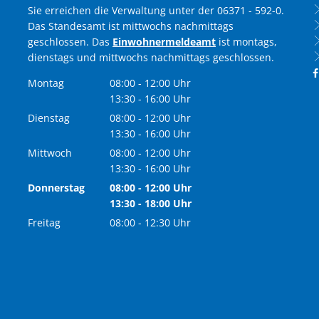
Sie erreichen die Verwaltung unter der 06371 - 592-0.
Das Standesamt ist mittwochs nachmittags
geschlossen. Das
Einwohnermeldeamt
ist montags,
dienstags und mittwochs nachmittags geschlossen.
Montag
08:00
-
12:00
Uhr
Von 08:00 bis 12:00 Uhr
13:30
-
16:00
Uhr
Von 13:30 bis 16:00 Uhr
Dienstag
08:00
-
12:00
Uhr
Von 08:00 bis 12:00 Uhr
13:30
-
16:00
Uhr
Von 13:30 bis 16:00 Uhr
Mittwoch
08:00
-
12:00
Uhr
Von 08:00 bis 12:00 Uhr
13:30
-
16:00
Uhr
Von 13:30 bis 16:00 Uhr
Donnerstag
08:00
-
12:00
Uhr
Von 08:00 bis 12:00 Uhr
13:30
-
18:00
Uhr
Von 13:30 bis 18:00 Uhr
Freitag
08:00
-
12:30
Uhr
Von 08:00 bis 12:30 Uhr