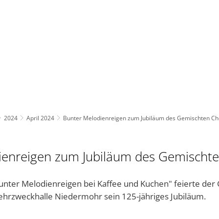
BAUEN UND UMWELT
KULTUR & FREIZEIT
AKT
2024
April 2024
Bunter Melodienreigen zum Jubiläum des Gemischten Ch
ienreigen zum Jubiläum des Gemischt
nter Melodienreigen bei Kaffee und Kuchen" feierte der
Mehrzweckhalle Niedermohr sein 125-jähriges Jubiläum.