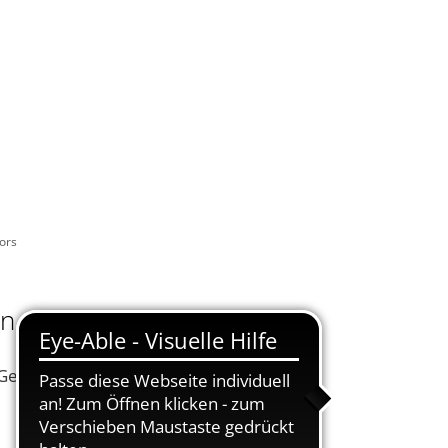
KONTAKT
DE
UELLES
VERWALTUNG ONLINE
SUCHEN
ors
en Chors
 Gemischte Chor