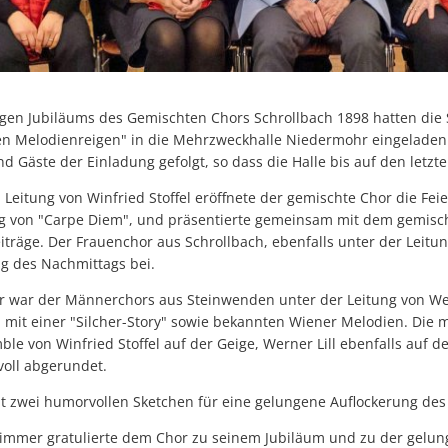
rigen Jubiläums des Gemischten Chors Schrollbach 1898 hatten di
n Melodienreigen" in die Mehrzweckhalle Niedermohr eingeladen
d Gäste der Einladung gefolgt, so dass die Halle bis auf den letzte
Leitung von Winfried Stoffel eröffnete der gemischte Chor die Feie
 von "Carpe Diem", und präsentierte gemeinsam mit dem gemisc
iträge. Der Frauenchor aus Schrollbach, ebenfalls unter der Leitung
lg des Nachmittags bei.
r war der Männerchors aus Steinwenden unter der Leitung von Wer
 mit einer "Silcher-Story" sowie bekannten Wiener Melodien. Die 
e von Winfried Stoffel auf der Geige, Werner Lill ebenfalls auf 
voll abgerundet.
it zwei humorvollen Sketchen für eine gelungene Auflockerung de
Zimmer gratulierte dem Chor zu seinem Jubiläum und zu der gelun