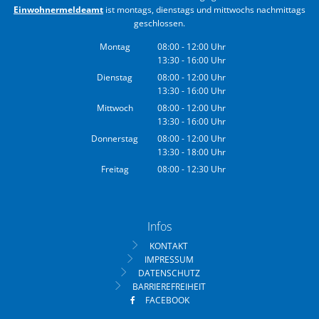
Einwohnermeldeamt
ist montags, dienstags und mittwochs nachmittags
geschlossen.
Montag
08:00
-
12:00
Uhr
13:30
-
16:00
Von 08:00 bis 12:00 Uhr
Uhr
Von 13:30 bis 16:00 Uhr
Dienstag
08:00
-
12:00
Uhr
13:30
-
16:00
Von 08:00 bis 12:00 Uhr
Uhr
Von 13:30 bis 16:00 Uhr
Mittwoch
08:00
-
12:00
Uhr
13:30
-
16:00
Von 08:00 bis 12:00 Uhr
Uhr
Von 13:30 bis 16:00 Uhr
Donnerstag
08:00
-
12:00
Uhr
13:30
-
18:00
Von 08:00 bis 12:00 Uhr
Uhr
Von 13:30 bis 18:00 Uhr
Freitag
08:00
-
12:30
Uhr
Von 08:00 bis 12:30 Uhr
Infos
KONTAKT
IMPRESSUM
DATENSCHUTZ
BARRIEREFREIHEIT
FACEBOOK