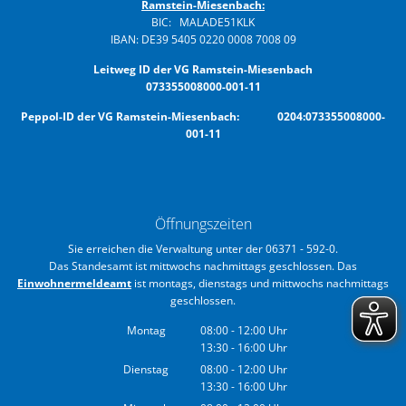
Ramstein-Miesenbach:
BIC: MALADE51KLK
IBAN: DE39 5405 0220 0008 7008 09
Leitweg ID der VG Ramstein-Miesenbach
073355008000-001-11
Peppol-ID der VG Ramstein-Miesenbach: 0204:073355008000-
001-11
Öffnungszeiten
Sie erreichen die Verwaltung unter der 06371 - 592-0.
Das Standesamt ist mittwochs nachmittags geschlossen. Das
Einwohnermeldeamt
ist montags, dienstags und mittwochs nachmittags
geschlossen.
Montag
08:00
-
12:00
Uhr
13:30
-
16:00
Von 08:00 bis 12:00 Uhr
Uhr
Von 13:30 bis 16:00 Uhr
Dienstag
08:00
-
12:00
Uhr
13:30
-
16:00
Von 08:00 bis 12:00 Uhr
Uhr
Von 13:30 bis 16:00 Uhr