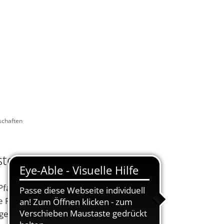
KONTAKT
DE
UELLES
VERWALTUNG ONLINE
SUCHEN
schaften
sterschaften
Pfalz-Ebene im
e Realschule plus Am
en dritten Platz