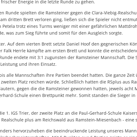
 frischer Energie in die letzte Runde zu gehen.
en Runde spielten die Ramsteiner gegen die Clara-Viebig-Realschule 
am dritten Brett verloren ging, ließen sich die Spieler nicht entm
n Petela trotz eines Turms weniger mit einer gefährlichen Mattdr
, was zum Sieg führte und somit für den Ausgleich sorgte.
er. Auf dem vierten Brett setzte Daniel Hoof den gegnerischen Kö
 Falk Herrle kämpfte am ersten Brett und konnte die entscheidend
e Runde endete mit 3:1 zugunsten der Ramsteiner Mannschaft. Die
 Leistung und ihren Einsatz.
is alle Mannschaften ihre Partien beendet hatten. Die ganze Zeit 
n zweiten Platz reichen würde. Schließlich hatten die RSplus aus R
lautern, gegen die die Ramsteiner gewonnen hatten, jeweils acht
erhard-Schule einen Brettpunkt mehr. Somit standen die Sieger in
die 1. IGS Trier, der zweite Platz an die Paul-Gerhard-Schule Kaise
ie Realschule plus am Reichswald aus Ramstein-Miesenbach - eine s
esonders hervorzuheben die beeindruckende Leistung unseres Manns