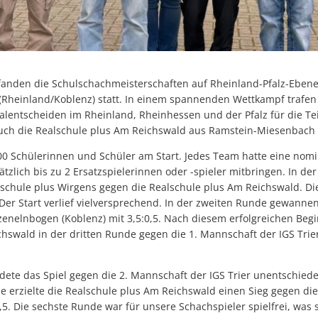
fanden die Schulschachmeisterschaften auf Rheinland-Pfalz-Eben
Rheinland/Koblenz) statt. In einem spannenden Wettkampf trafen
nalentscheiden im Rheinland, Rheinhessen und der Pfalz für die Tei
auch die Realschule plus Am Reichswald aus Ramstein-Miesenbach 
00 Schülerinnen und Schüler am Start. Jedes Team hatte eine nom
tzlich bis zu 2 Ersatzspielerinnen oder -spieler mitbringen. In de
schule plus Wirgens gegen die Realschule plus Am Reichswald. D
Der Start verlief vielversprechend. In der zweiten Runde gewanne
zenelnbogen (Koblenz) mit 3,5:0,5. Nach diesem erfolgreichen Beg
hswald in der dritten Runde gegen die 1. Mannschaft der IGS Trie
dete das Spiel gegen die 2. Mannschaft der IGS Trier unentschieden
e erzielte die Realschule plus Am Reichswald einen Sieg gegen di
1,5. Die sechste Runde war für unsere Schachspieler spielfrei, was