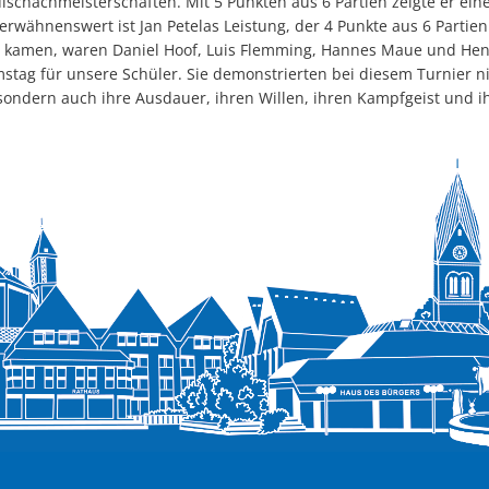
lschachmeisterschaften. Mit 5 Punkten aus 6 Partien zeigte er ein
erwähnenswert ist Jan Petelas Leistung, der 4 Punkte aus 6 Partien 
tz kamen, waren Daniel Hoof, Luis Flemming, Hannes Maue und He
stag für unsere Schüler. Sie demonstrierten bei diesem Turnier ni
sondern auch ihre Ausdauer, ihren Willen, ihren Kampfgeist und i