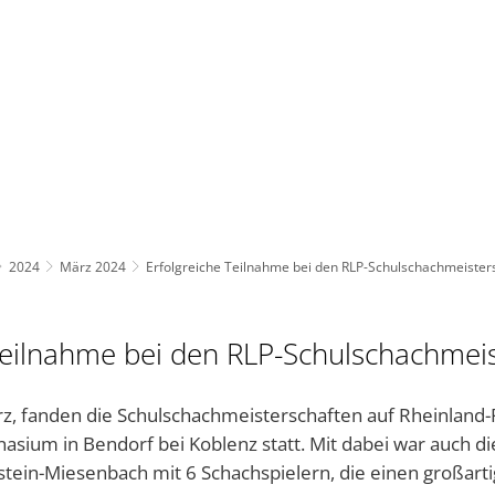
BAUEN UND UMWELT
KULTUR & FREIZEIT
AKT
2024
März 2024
Erfolgreiche Teilnahme bei den RLP-Schulschachmeister
Teilnahme bei den RLP-Schulschachmei
z, fanden die Schulschachmeisterschaften auf Rheinland-
ium in Bendorf bei Koblenz statt. Mit dabei war auch di
ein-Miesenbach mit 6 Schachspielern, die einen großartig