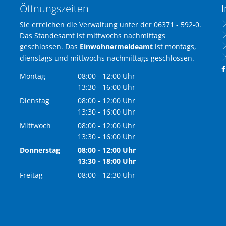
Öffnungszeiten
I
Sie erreichen die Verwaltung unter der 06371 - 592-0.
Das Standesamt ist mittwochs nachmittags
geschlossen. Das
Einwohnermeldeamt
ist montags,
dienstags und mittwochs nachmittags geschlossen.
Montag
08:00
-
12:00
Uhr
Von 08:00 bis 12:00 Uhr
13:30
-
16:00
Uhr
Von 13:30 bis 16:00 Uhr
Dienstag
08:00
-
12:00
Uhr
Von 08:00 bis 12:00 Uhr
13:30
-
16:00
Uhr
Von 13:30 bis 16:00 Uhr
Mittwoch
08:00
-
12:00
Uhr
Von 08:00 bis 12:00 Uhr
13:30
-
16:00
Uhr
Von 13:30 bis 16:00 Uhr
Donnerstag
08:00
-
12:00
Uhr
Von 08:00 bis 12:00 Uhr
13:30
-
18:00
Uhr
Von 13:30 bis 18:00 Uhr
Freitag
08:00
-
12:30
Uhr
Von 08:00 bis 12:30 Uhr