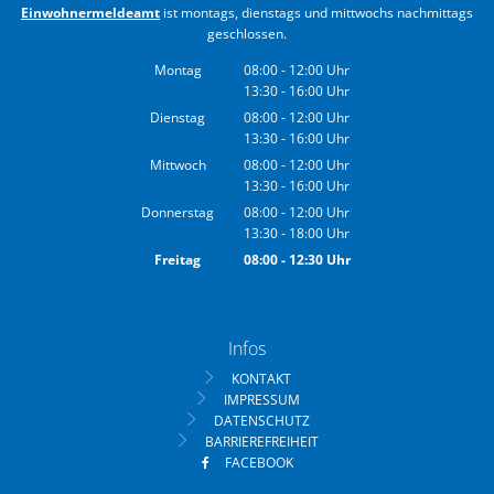
Einwohnermeldeamt
ist montags, dienstags und mittwochs nachmittags
geschlossen.
Montag
08:00
-
12:00
Uhr
13:30
-
16:00
Von 08:00 bis 12:00 Uhr
Uhr
Von 13:30 bis 16:00 Uhr
Dienstag
08:00
-
12:00
Uhr
13:30
-
16:00
Von 08:00 bis 12:00 Uhr
Uhr
Von 13:30 bis 16:00 Uhr
Mittwoch
08:00
-
12:00
Uhr
13:30
-
16:00
Von 08:00 bis 12:00 Uhr
Uhr
Von 13:30 bis 16:00 Uhr
Donnerstag
08:00
-
12:00
Uhr
13:30
-
18:00
Von 08:00 bis 12:00 Uhr
Uhr
Von 13:30 bis 18:00 Uhr
Freitag
08:00
-
12:30
Uhr
Von 08:00 bis 12:30 Uhr
Infos
KONTAKT
IMPRESSUM
DATENSCHUTZ
BARRIEREFREIHEIT
FACEBOOK