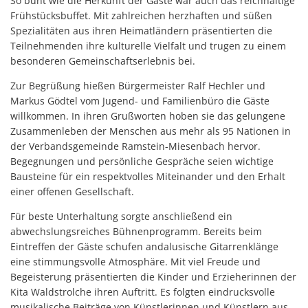
So bunt wie die Herkunft der Gäste war auch das reichhaltige
Frühstücksbuffet. Mit zahlreichen herzhaften und süßen
Spezialitäten aus ihren Heimatländern präsentierten die
Teilnehmenden ihre kulturelle Vielfalt und trugen zu einem
besonderen Gemeinschaftserlebnis bei.
Zur Begrüßung hießen Bürgermeister Ralf Hechler und
Markus Gödtel vom Jugend- und Familienbüro die Gäste
willkommen. In ihren Grußworten hoben sie das gelungene
Zusammenleben der Menschen aus mehr als 95 Nationen in
der Verbandsgemeinde Ramstein-Miesenbach hervor.
Begegnungen und persönliche Gespräche seien wichtige
Bausteine für ein respektvolles Miteinander und den Erhalt
einer offenen Gesellschaft.
Für beste Unterhaltung sorgte anschließend ein
abwechslungsreiches Bühnenprogramm. Bereits beim
Eintreffen der Gäste schufen andalusische Gitarrenklänge
eine stimmungsvolle Atmosphäre. Mit viel Freude und
Begeisterung präsentierten die Kinder und Erzieherinnen der
Kita Waldstrolche ihren Auftritt. Es folgten eindrucksvolle
musikalische Beiträge von Künstlerinnen und Künstlern aus