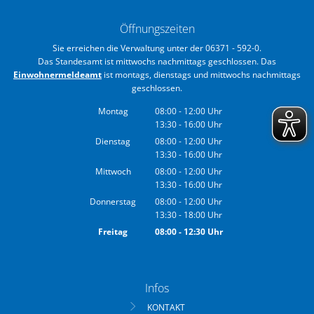
Öffnungszeiten
Sie erreichen die Verwaltung unter der 06371 - 592-0.
Das Standesamt ist mittwochs nachmittags geschlossen. Das
Einwohnermeldeamt
ist montags, dienstags und mittwochs nachmittags
geschlossen.
Montag
08:00
-
12:00
Uhr
13:30
-
16:00
Von 08:00 bis 12:00 Uhr
Uhr
Von 13:30 bis 16:00 Uhr
Dienstag
08:00
-
12:00
Uhr
13:30
-
16:00
Von 08:00 bis 12:00 Uhr
Uhr
Von 13:30 bis 16:00 Uhr
Mittwoch
08:00
-
12:00
Uhr
13:30
-
16:00
Von 08:00 bis 12:00 Uhr
Uhr
Von 13:30 bis 16:00 Uhr
Donnerstag
08:00
-
12:00
Uhr
13:30
-
18:00
Von 08:00 bis 12:00 Uhr
Uhr
Von 13:30 bis 18:00 Uhr
Freitag
08:00
-
12:30
Uhr
Von 08:00 bis 12:30 Uhr
Infos
KONTAKT