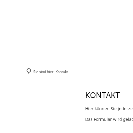
VERBANDSGEMEINDE
STADT
VERWALTUNG
Sie sind hier:
Kontakt
Kontakt
KONTAKT
Hier können Sie jederzei
Das Formular wird gela