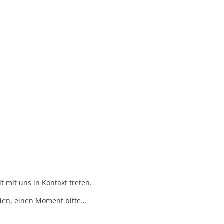
BAUEN UND UMWELT
KULTUR & FREIZEIT
AKT
t mit uns in Kontakt treten.
den, einen Moment bitte…