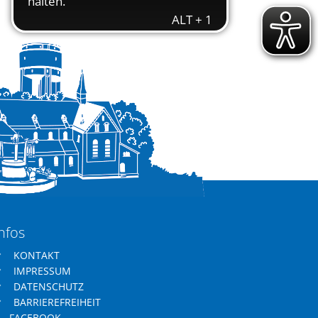
nfos
KONTAKT
IMPRESSUM
DATENSCHUTZ
BARRIEREFREIHEIT
FACEBOOK