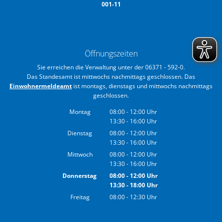
001-11
Öffnungszeiten
Sie erreichen die Verwaltung unter der 06371 - 592-0.
Das Standesamt ist mittwochs nachmittags geschlossen. Das
Einwohnermeldeamt
ist montags, dienstags und mittwochs nachmittags
geschlossen.
Montag
08:00
-
12:00
Uhr
13:30
-
16:00
Von 08:00 bis 12:00 Uhr
Uhr
Von 13:30 bis 16:00 Uhr
Dienstag
08:00
-
12:00
Uhr
13:30
-
16:00
Von 08:00 bis 12:00 Uhr
Uhr
Von 13:30 bis 16:00 Uhr
Mittwoch
08:00
-
12:00
Uhr
13:30
-
16:00
Von 08:00 bis 12:00 Uhr
Uhr
Von 13:30 bis 16:00 Uhr
Donnerstag
08:00
-
12:00
Uhr
13:30
-
18:00
Von 08:00 bis 12:00 Uhr
Uhr
Von 13:30 bis 18:00 Uhr
Freitag
08:00
-
12:30
Uhr
Von 08:00 bis 12:30 Uhr