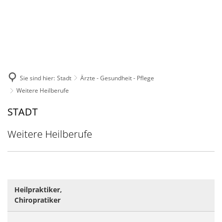
DE
KONTAKT
Sie sind hier:
Stadt
Ärzte - Gesundheit - Pflege
Weitere Heilberufe
Weitere
STADT
Heilberufe
Weitere Heilberufe
Heilpraktiker,
Chiropratiker