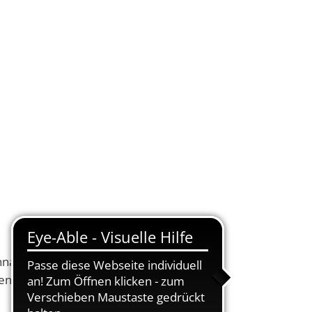
KONTAKT
DE
UELLES
VERWALTUNG ONLINE
SUCHEN
hnachtsmarkt in
endet. Beide Vereine