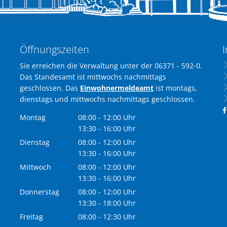
Öffnungszeiten
I
Sie erreichen die Verwaltung unter der 06371 - 592-0.
Das Standesamt ist mittwochs nachmittags
geschlossen. Das
Einwohnermeldeamt
ist montags,
dienstags und mittwochs nachmittags geschlossen.
Montag
08:00
-
12:00
Uhr
Von 08:00 bis 12:00 Uhr
13:30
-
16:00
Uhr
Von 13:30 bis 16:00 Uhr
Dienstag
08:00
-
12:00
Uhr
Von 08:00 bis 12:00 Uhr
13:30
-
16:00
Uhr
Von 13:30 bis 16:00 Uhr
Mittwoch
08:00
-
12:00
Uhr
Von 08:00 bis 12:00 Uhr
13:30
-
16:00
Uhr
Von 13:30 bis 16:00 Uhr
Donnerstag
08:00
-
12:00
Uhr
Von 08:00 bis 12:00 Uhr
13:30
-
18:00
Uhr
Von 13:30 bis 18:00 Uhr
Freitag
08:00
-
12:30
Uhr