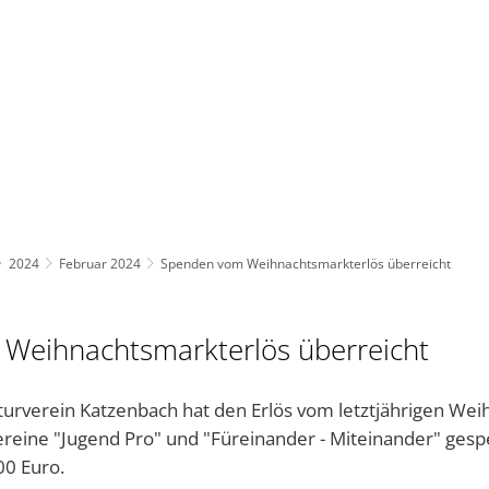
BAUEN UND UMWELT
KULTUR & FREIZEIT
AKT
2024
Februar 2024
Spenden vom Weihnachtsmarkterlös überreicht
Weihnachtsmarkterlös überreicht
turverein Katzenbach hat den Erlös vom letztjährigen Wei
ereine "Jugend Pro" und "Füreinander - Miteinander" gesp
00 Euro.