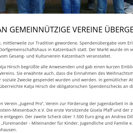
 AN GEMEINNÜTZIGE VEREINE ÜBERG
e, mittlerweile zur Tradition gewordene, Spendenübergabe vom Er
orfgemeinschaftshaus in Katzenbach statt. Der Markt wurde im 
om Gesang- und Kulturverein Katzenbach veranstaltet.
atja Hirsch begrüßte alle Anwesenden und gab einen kurzen Einbli
s Vereins. Sie erwähnte auch, dass die Einnahmen des Weihnachts
ür soziale Zwecke gespendet wurden und werden. In gemütlicher A
überreichte Katja Hirsch die obligatorischen Spendenschecks an 
n Verein „Jugend Pro“, Verein zur Förderung der Jugendarbeit in d
ein-Miesenbach e.V. Die erste Vorsitzende Gisela Pfaff und der z
 entgegen. Der zweite Scheck über 1.500 Euro ging an Andrea Dill
 „Füreinander - Miteinander für Kinder, Jugendliche und Familie e.
nhausen.