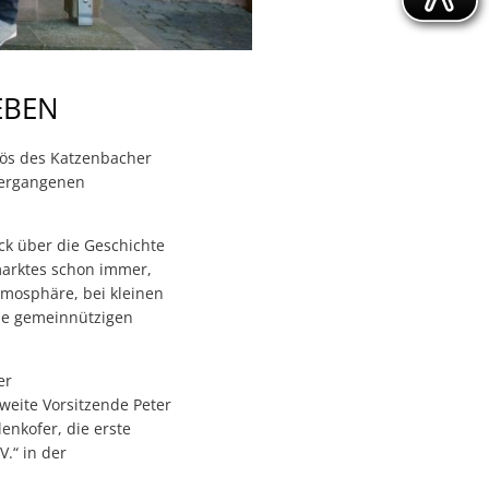
EBEN
lös des Katzenbacher
vergangenen
ck über die Geschichte
marktes schon immer,
tmosphäre, bei kleinen
die gemeinnützigen
er
weite Vorsitzende Peter
enkofer, die erste
V.“ in der