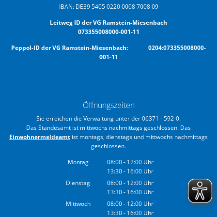
IBAN: DE39 5405 0220 0008 7008 09
Leitweg ID der VG Ramstein-Miesenbach
073355008000-001-11
Peppol-ID der VG Ramstein-Miesenbach: 0204:073355008000-
001-11
Öffnungszeiten
Sie erreichen die Verwaltung unter der 06371 - 592-0.
Das Standesamt ist mittwochs nachmittags geschlossen. Das
Einwohnermeldeamt
ist montags, dienstags und mittwochs nachmittags
geschlossen.
Montag
08:00
-
12:00
Uhr
13:30
-
16:00
Von 08:00 bis 12:00 Uhr
Uhr
Von 13:30 bis 16:00 Uhr
Dienstag
08:00
-
12:00
Uhr
13:30
-
16:00
Von 08:00 bis 12:00 Uhr
Uhr
Von 13:30 bis 16:00 Uhr
Mittwoch
08:00
-
12:00
Uhr
13:30
-
16:00
Von 08:00 bis 12:00 Uhr
Uhr