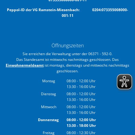
Peppol-ID der VG Ramstein-Miesenbach: 0204:073355008000-
001-11
Öffnungszeiten
Sie erreichen die Verwaltung unter der 06371 - 592-0.
Das Standesamt ist mittwochs nachmittags geschlossen. Das
Einwohnermeldeamt
ist montags, dienstags und mittwochs nachmittags
geschlossen.
Montag
08:00
-
12:00
Uhr
13:30
-
16:00
Von 08:00 bis 12:00 Uhr
Uhr
Von 13:30 bis 16:00 Uhr
Dienstag
08:00
-
12:00
Uhr
13:30
-
16:00
Von 08:00 bis 12:00 Uhr
Uhr
Von 13:30 bis 16:00 Uhr
Mittwoch
08:00
-
12:00
Uhr
13:30
-
16:00
Von 08:00 bis 12:00 Uhr
Uhr
Von 13:30 bis 16:00 Uhr
Donnerstag
08:00
-
12:00
Uhr
13:30
-
18:00
Von 08:00 bis 12:00 Uhr
Uhr
Von 13:30 bis 18:00 Uhr
Freitag
08:00
-
12:30
Uhr