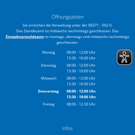
Öffnungszeiten
Sie erreichen die Verwaltung unter der 06371 - 592-0.
Das Standesamt ist mittwochs nachmittags geschlossen. Das
Einwohnermeldeamt
ist montags, dienstags und mittwochs nachmittags
geschlossen.
Montag
08:00
-
12:00
Uhr
13:30
-
16:00
Von 08:00 bis 12:00 Uhr
Uhr
Von 13:30 bis 16:00 Uhr
Dienstag
08:00
-
12:00
Uhr
13:30
-
16:00
Von 08:00 bis 12:00 Uhr
Uhr
Von 13:30 bis 16:00 Uhr
Mittwoch
08:00
-
12:00
Uhr
13:30
-
16:00
Von 08:00 bis 12:00 Uhr
Uhr
Von 13:30 bis 16:00 Uhr
Donnerstag
08:00
-
12:00
Uhr
13:30
-
18:00
Von 08:00 bis 12:00 Uhr
Uhr
Von 13:30 bis 18:00 Uhr
Freitag
08:00
-
12:30
Uhr
Von 08:00 bis 12:30 Uhr
Infos