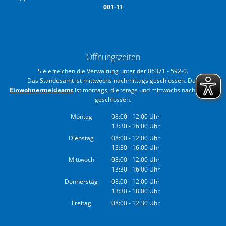
001-11
Öffnungszeiten
Sie erreichen die Verwaltung unter der 06371 - 592-0.
Das Standesamt ist mittwochs nachmittags geschlossen. Das
Einwohnermeldeamt
ist montags, dienstags und mittwochs nachmittags
geschlossen.
Montag
08:00
-
12:00
Uhr
13:30
-
16:00
Von 08:00 bis 12:00 Uhr
Uhr
Von 13:30 bis 16:00 Uhr
Dienstag
08:00
-
12:00
Uhr
13:30
-
16:00
Von 08:00 bis 12:00 Uhr
Uhr
Von 13:30 bis 16:00 Uhr
Mittwoch
08:00
-
12:00
Uhr
13:30
-
16:00
Von 08:00 bis 12:00 Uhr
Uhr
Von 13:30 bis 16:00 Uhr
Donnerstag
08:00
-
12:00
Uhr
13:30
-
18:00
Von 08:00 bis 12:00 Uhr
Uhr
Von 13:30 bis 18:00 Uhr
Freitag
08:00
-
12:30
Uhr
Von 08:00 bis 12:30 Uhr