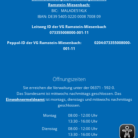
Ramstein-Miesenbach:
BIC: MALADE51KLK
IBAN: DE39 5405 0220 0008 7008 09
Leitweg ID der VG Ramstein-Miesenbach
073355008000-001-11
Peppol-ID der VG Ramstein-Miesenbach: 0204:073355008000-
001-11
Öffnungszeiten
Sie erreichen die Verwaltung unter der 06371 - 592-0.
Das Standesamt ist mittwochs nachmittags geschlossen. Das
Einwohnermeldeamt
ist montags, dienstags und mittwochs nachmittags
geschlossen.
Montag
08:00
-
12:00
Uhr
13:30
-
16:00
Von 08:00 bis 12:00 Uhr
Uhr
Von 13:30 bis 16:00 Uhr
Dienstag
08:00
-
12:00
Uhr
13:30
-
16:00
Von 08:00 bis 12:00 Uhr
Uhr