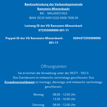
Bankverbindung der Verbandsgemeinde
Ramstein-Miesenbach:
BIC: MALADE51KLK
IBAN: DE39 5405 0220 0008 7008 09
Leitweg ID der VG Ramstein-Miesenbach
073355008000-001-11
Peppol-ID der VG Ramstein-Miesenbach: 0204:073355008000-
001-11
Öffnungszeiten
Sie erreichen die Verwaltung unter der 06371 - 592-0.
Das Standesamt ist mittwochs nachmittags geschlossen. Das
Einwohnermeldeamt
ist montags, dienstags und mittwochs nachmittags
geschlossen.
Montag
08:00
-
12:00
Uhr
13:30
-
16:00
Von 08:00 bis 12:00 Uhr
Uhr
Von 13:30 bis 16:00 Uhr
Dienstag
08:00
-
12:00
Uhr