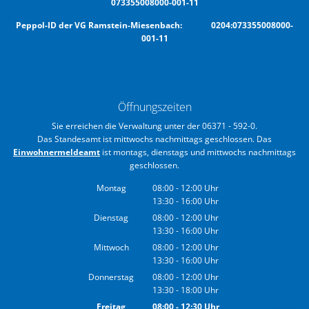
073355008000-001-11
Peppol-ID der VG Ramstein-Miesenbach: 0204:073355008000-
001-11
Öffnungszeiten
Sie erreichen die Verwaltung unter der 06371 - 592-0.
Das Standesamt ist mittwochs nachmittags geschlossen. Das
Einwohnermeldeamt
ist montags, dienstags und mittwochs nachmittags
geschlossen.
Montag
08:00
-
12:00
Uhr
13:30
-
16:00
Von 08:00 bis 12:00 Uhr
Uhr
Von 13:30 bis 16:00 Uhr
Dienstag
08:00
-
12:00
Uhr
13:30
-
16:00
Von 08:00 bis 12:00 Uhr
Uhr
Von 13:30 bis 16:00 Uhr
Mittwoch
08:00
-
12:00
Uhr
13:30
-
16:00
Von 08:00 bis 12:00 Uhr
Uhr
Von 13:30 bis 16:00 Uhr
Donnerstag
08:00
-
12:00
Uhr
13:30
-
18:00
Von 08:00 bis 12:00 Uhr
Uhr
Von 13:30 bis 18:00 Uhr
Freitag
08:00
-
12:30
Uhr