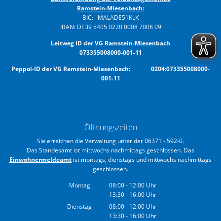
Ramstein-Miesenbach:
BIC: MALADE51KLK
IBAN: DE39 5405 0220 0008 7008 09
Leitweg ID der VG Ramstein-Miesenbach
073355008000-001-11
Peppol-ID der VG Ramstein-Miesenbach: 0204:073355008000-
001-11
Öffnungszeiten
Sie erreichen die Verwaltung unter der 06371 - 592-0.
Das Standesamt ist mittwochs nachmittags geschlossen. Das
Einwohnermeldeamt
ist montags, dienstags und mittwochs nachmittags
geschlossen.
Montag
08:00
-
12:00
Uhr
13:30
-
16:00
Von 08:00 bis 12:00 Uhr
Uhr
Von 13:30 bis 16:00 Uhr
Dienstag
08:00
-
12:00
Uhr
13:30
-
16:00
Von 08:00 bis 12:00 Uhr
Uhr