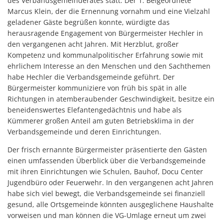
des Verbandsgemeinderates statt. Der 1. Beigeordnete
Marcus Klein, der die Ernennung vornahm und eine Vielzahl
geladener Gäste begrüßen konnte, würdigte das
herausragende Engagement von Bürgermeister Hechler in
den vergangenen acht Jahren. Mit Herzblut, großer
Kompetenz und kommunalpolitischer Erfahrung sowie mit
ehrlichem Interesse an den Menschen und den Sachthemen
habe Hechler die Verbandsgemeinde geführt. Der
Bürgermeister kommuniziere von früh bis spät in alle
Richtungen in atemberaubender Geschwindigkeit, besitze ein
beneidenswertes Elefantengedächtnis und habe als
Kümmerer großen Anteil am guten Betriebsklima in der
Verbandsgemeinde und deren Einrichtungen.
Der frisch ernannte Bürgermeister präsentierte den Gästen
einen umfassenden Überblick über die Verbandsgemeinde
mit ihren Einrichtungen wie Schulen, Bauhof, Docu Center
Jugendbüro oder Feuerwehr. In den vergangenen acht Jahren
habe sich viel bewegt, die Verbandsgemeinde sei finanziell
gesund, alle Ortsgemeinde könnten ausgeglichene Haushalte
vorweisen und man können die VG-Umlage erneut um zwei