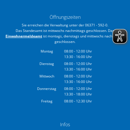
Öffnungszeiten
Sie erreichen die Verwaltung unter der 06371 - 592-0.
Das Standesamt ist mittwochs nachmittags geschlossen. Das
Einwohnermeldeamt
ist montags, dienstags und mittwochs nachmittags
geschlossen.
Montag
08:00
-
12:00
Uhr
13:30
-
16:00
Von 08:00 bis 12:00 Uhr
Uhr
Von 13:30 bis 16:00 Uhr
Dienstag
08:00
-
12:00
Uhr
13:30
-
16:00
Von 08:00 bis 12:00 Uhr
Uhr
Von 13:30 bis 16:00 Uhr
Mittwoch
08:00
-
12:00
Uhr
13:30
-
16:00
Von 08:00 bis 12:00 Uhr
Uhr
Von 13:30 bis 16:00 Uhr
Donnerstag
08:00
-
12:00
Uhr
13:30
-
18:00
Von 08:00 bis 12:00 Uhr
Uhr
Von 13:30 bis 18:00 Uhr
Freitag
08:00
-
12:30
Uhr
Von 08:00 bis 12:30 Uhr
Infos