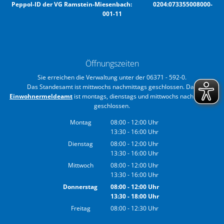
Peppol-ID der VG Ramstein-Miesenbach: 0204:073355008000-
001-11
Öffnungszeiten
Sie erreichen die Verwaltung unter der 06371 - 592-0.
Das Standesamt ist mittwochs nachmittags geschlossen. Das
Einwohnermeldeamt
ist montags, dienstags und mittwochs nachmittags
geschlossen.
Montag
08:00
-
12:00
Uhr
13:30
-
16:00
Von 08:00 bis 12:00 Uhr
Uhr
Von 13:30 bis 16:00 Uhr
Dienstag
08:00
-
12:00
Uhr
13:30
-
16:00
Von 08:00 bis 12:00 Uhr
Uhr
Von 13:30 bis 16:00 Uhr
Mittwoch
08:00
-
12:00
Uhr
13:30
-
16:00
Von 08:00 bis 12:00 Uhr
Uhr
Von 13:30 bis 16:00 Uhr
Donnerstag
08:00
-
12:00
Uhr
13:30
-
18:00
Von 08:00 bis 12:00 Uhr
Uhr
Von 13:30 bis 18:00 Uhr
Freitag
08:00
-
12:30
Uhr
Von 08:00 bis 12:30 Uhr