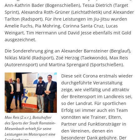
Ann-Kathrin Bader (Bogenschießen), Tessa Dietrich (Target
Sprint), Alexandra Roth-Grüner (Leichtathletik) und Alexander
Tarlton (Radsport). Für ihre Leistungen im Jiu-Jitsu wurden
Amelie Fuchs, Pia Mohring, Corinna Santa Cruz, Lucas
Weingart, Tim Herrmann und David Jesse ebenfalls mit Gold
ausgezeichnet.
Die Sonderehrung ging an Alexander Barnsteiner (Berglauf),
Niklas Märkl (Radsport), Zoé Herzog (Taekwondo), Max Reis
(Autorennsport) und Martina Sprengard (Sportschießen).
Diese seit Corona erstmals wieder
durchgeführte Veranstaltung
zeige, wie vielfältig und attraktiv
der Breitensport im Landkreis sei,
so der Landrat. Für sportlichen
Erfolg sei immer auch ein Team
vonnöten wie Trainer, Eltern,
Max Reis (2.v.r.), Botschafter
des Sports der Stadt Ramstein-
Partner und Funktionsträger in
Miesenbach erhielt für seine
den Vereinen, denen ein
Leistungen im Motorsport eine
besonderer Dank gebühre. Der
Sonderehrung