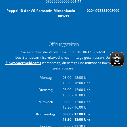
073355008000-001-11
Peppol-ID der VG Ramstein-Miesenbach: 0204:073355008000-
001-11
Öffnungszeiten
Sie erreichen die Verwaltung unter der 06371 - 592-0.
Das Standesamt ist mittwochs nachmittags geschlossen. Das
Einwohnermeldeamt
ist montags, dienstags und mittwochs nachmittags
geschlossen.
Montag
08:00
-
12:00
Uhr
13:30
-
16:00
Von 08:00 bis 12:00 Uhr
Uhr
Von 13:30 bis 16:00 Uhr
Dienstag
08:00
-
12:00
Uhr
13:30
-
16:00
Von 08:00 bis 12:00 Uhr
Uhr
Von 13:30 bis 16:00 Uhr
Mittwoch
08:00
-
12:00
Uhr
13:30
-
16:00
Von 08:00 bis 12:00 Uhr
Uhr
Von 13:30 bis 16:00 Uhr
Donnerstag
08:00
-
12:00
Uhr
13:30
-
18:00
Von 08:00 bis 12:00 Uhr
Uhr
Von 13:30 bis 18:00 Uhr
Freitag
08:00
-
12:30
Uhr