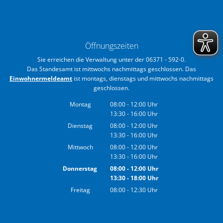
Öffnungszeiten
Sie erreichen die Verwaltung unter der 06371 - 592-0.
Das Standesamt ist mittwochs nachmittags geschlossen. Das
Einwohnermeldeamt
ist montags, dienstags und mittwochs nachmittags
geschlossen.
Montag
08:00
-
12:00
Uhr
13:30
-
16:00
Von 08:00 bis 12:00 Uhr
Uhr
Von 13:30 bis 16:00 Uhr
Dienstag
08:00
-
12:00
Uhr
13:30
-
16:00
Von 08:00 bis 12:00 Uhr
Uhr
Von 13:30 bis 16:00 Uhr
Mittwoch
08:00
-
12:00
Uhr
13:30
-
16:00
Von 08:00 bis 12:00 Uhr
Uhr
Von 13:30 bis 16:00 Uhr
Donnerstag
08:00
-
12:00
Uhr
13:30
-
18:00
Von 08:00 bis 12:00 Uhr
Uhr
Von 13:30 bis 18:00 Uhr
Freitag
08:00
-
12:30
Uhr
Von 08:00 bis 12:30 Uhr