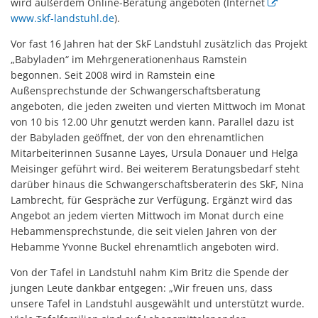
wird außerdem Online-Beratung angeboten (Internet
www.skf-landstuhl.de
).
Vor fast 16 Jahren hat der SkF Landstuhl zusätzlich das Projekt
„Babyladen“ im Mehrgenerationenhaus Ramstein
begonnen. Seit 2008 wird in Ramstein eine
Außensprechstunde der Schwangerschaftsberatung
angeboten, die jeden zweiten und vierten Mittwoch im Monat
von 10 bis 12.00 Uhr genutzt werden kann. Parallel dazu ist
der Babyladen geöffnet, der von den ehrenamtlichen
Mitarbeiterinnen Susanne Layes, Ursula Donauer und Helga
Meisinger geführt wird. Bei weiterem Beratungsbedarf steht
darüber hinaus die Schwangerschaftsberaterin des SkF, Nina
Lambrecht, für Gespräche zur Verfügung. Ergänzt wird das
Angebot an jedem vierten Mittwoch im Monat durch eine
Hebammensprechstunde, die seit vielen Jahren von der
Hebamme Yvonne Buckel ehrenamtlich angeboten wird.
Von der Tafel in Landstuhl nahm Kim Britz die Spende der
jungen Leute dankbar entgegen: „Wir freuen uns, dass
unsere Tafel in Landstuhl ausgewählt und unterstützt wurde.