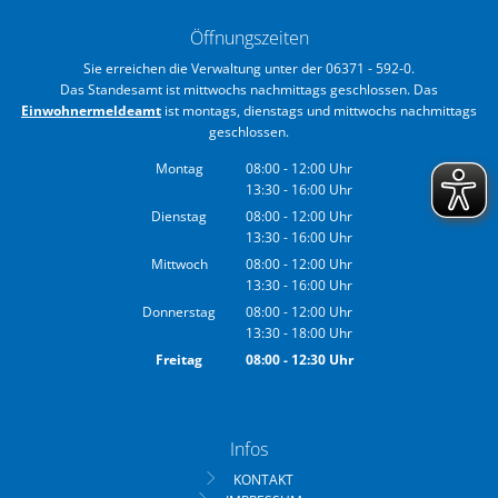
Öffnungszeiten
Sie erreichen die Verwaltung unter der 06371 - 592-0.
Das Standesamt ist mittwochs nachmittags geschlossen. Das
Einwohnermeldeamt
ist montags, dienstags und mittwochs nachmittags
geschlossen.
Montag
08:00
-
12:00
Uhr
13:30
-
16:00
Von 08:00 bis 12:00 Uhr
Uhr
Von 13:30 bis 16:00 Uhr
Dienstag
08:00
-
12:00
Uhr
13:30
-
16:00
Von 08:00 bis 12:00 Uhr
Uhr
Von 13:30 bis 16:00 Uhr
Mittwoch
08:00
-
12:00
Uhr
13:30
-
16:00
Von 08:00 bis 12:00 Uhr
Uhr
Von 13:30 bis 16:00 Uhr
Donnerstag
08:00
-
12:00
Uhr
13:30
-
18:00
Von 08:00 bis 12:00 Uhr
Uhr
Von 13:30 bis 18:00 Uhr
Freitag
08:00
-
12:30
Uhr
Von 08:00 bis 12:30 Uhr
Infos
KONTAKT