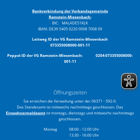
Bankverbindung der Verbandsgemeinde
Ramstein-Miesenbach:
BIC: MALADE51KLK
IBAN: DE39 5405 0220 0008 7008 09
Leitweg ID der VG Ramstein-Miesenbach
073355008000-001-11
Peppol-ID der VG Ramstein-Miesenbach: 0204:073355008000-
001-11
Öffnungszeiten
Sie erreichen die Verwaltung unter der 06371 - 592-0.
Das Standesamt ist mittwochs nachmittags geschlossen. Das
Einwohnermeldeamt
ist montags, dienstags und mittwochs nachmittags
geschlossen.
Montag
08:00
-
12:00
Uhr
13:30
-
16:00
Von 08:00 bis 12:00 Uhr
Uhr