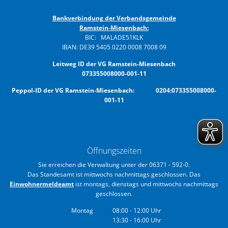
Bankverbindung der Verbandsgemeinde
Ramstein-Miesenbach:
BIC: MALADE51KLK
IBAN: DE39 5405 0220 0008 7008 09
Leitweg ID der VG Ramstein-Miesenbach
073355008000-001-11
Peppol-ID der VG Ramstein-Miesenbach: 0204:073355008000-
001-11
Öffnungszeiten
Sie erreichen die Verwaltung unter der 06371 - 592-0.
Das Standesamt ist mittwochs nachmittags geschlossen. Das
Einwohnermeldeamt
ist montags, dienstags und mittwochs nachmittags
geschlossen.
Montag
08:00
-
12:00
Uhr
13:30
-
16:00
Von 08:00 bis 12:00 Uhr
Uhr