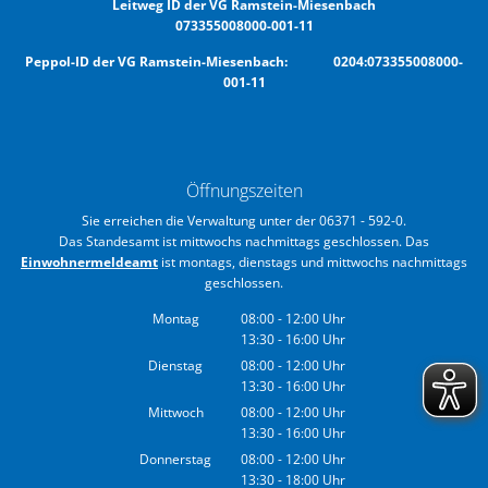
Leitweg ID der VG Ramstein-Miesenbach
073355008000-001-11
Peppol-ID der VG Ramstein-Miesenbach: 0204:073355008000-
001-11
Öffnungszeiten
Sie erreichen die Verwaltung unter der 06371 - 592-0.
Das Standesamt ist mittwochs nachmittags geschlossen. Das
Einwohnermeldeamt
ist montags, dienstags und mittwochs nachmittags
geschlossen.
Montag
08:00
-
12:00
Uhr
13:30
-
16:00
Von 08:00 bis 12:00 Uhr
Uhr
Von 13:30 bis 16:00 Uhr
Dienstag
08:00
-
12:00
Uhr
13:30
-
16:00
Von 08:00 bis 12:00 Uhr
Uhr
Von 13:30 bis 16:00 Uhr
Mittwoch
08:00
-
12:00
Uhr
13:30
-
16:00
Von 08:00 bis 12:00 Uhr
Uhr
Von 13:30 bis 16:00 Uhr
Donnerstag
08:00
-
12:00
Uhr
13:30
-
18:00
Von 08:00 bis 12:00 Uhr
Uhr