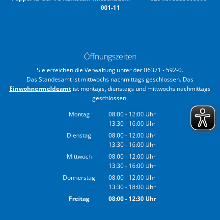
001-11
Öffnungszeiten
Sie erreichen die Verwaltung unter der 06371 - 592-0.
Das Standesamt ist mittwochs nachmittags geschlossen. Das
Einwohnermeldeamt
ist montags, dienstags und mittwochs nachmittags
geschlossen.
Montag
08:00
-
12:00
Uhr
13:30
-
16:00
Von 08:00 bis 12:00 Uhr
Uhr
Von 13:30 bis 16:00 Uhr
Dienstag
08:00
-
12:00
Uhr
13:30
-
16:00
Von 08:00 bis 12:00 Uhr
Uhr
Von 13:30 bis 16:00 Uhr
Mittwoch
08:00
-
12:00
Uhr
13:30
-
16:00
Von 08:00 bis 12:00 Uhr
Uhr
Von 13:30 bis 16:00 Uhr
Donnerstag
08:00
-
12:00
Uhr
13:30
-
18:00
Von 08:00 bis 12:00 Uhr
Uhr
Von 13:30 bis 18:00 Uhr
Freitag
08:00
-
12:30
Uhr
Von 08:00 bis 12:30 Uhr