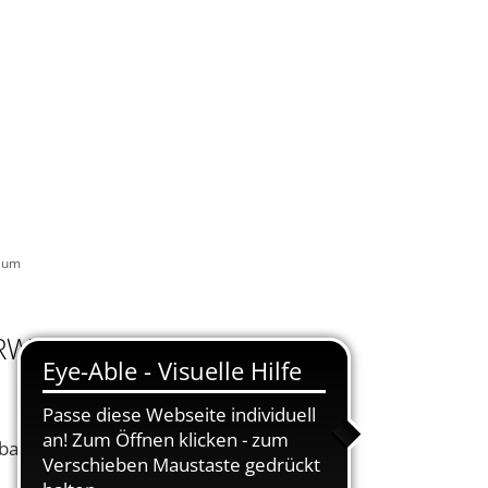
KONTAKT
DE
UELLES
VERWALTUNG ONLINE
SUCHEN
sium
RW-
ach neues Mobiliar