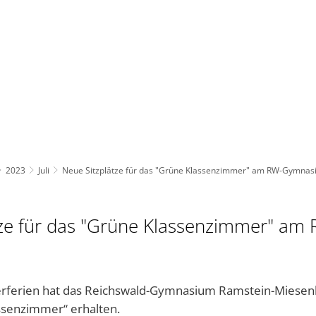
BAUEN UND UMWELT
KULTUR & FREIZEIT
AKT
2023
Juli
Neue Sitzplätze für das "Grüne Klassenzimmer" am RW-Gymna
tze für das "Grüne Klassenzimmer" am 
rferien hat das Reichswald-Gymnasium Ramstein-Miesenb
assenzimmer“ erhalten.