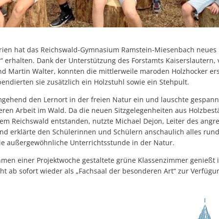
rien hat das Reichswald-Gymnasium Ramstein-Miesenbach neues M
 erhalten. Dank der Unterstützung des Forstamts Kaiserslautern, 
d Martin Walter, konnten die mittlerweile maroden Holzhocker ers
endierten sie zusätzlich ein Holzstuhl sowie ein Stehpult.
mgehend den Lernort in der freien Natur ein und lauschte gespan
deren Arbeit im Wald. Da die neuen Sitzgelegenheiten aus Holzbes
dem Reichswald entstanden, nutzte Michael Dejon, Leiter des angr
nd erklärte den Schülerinnen und Schülern anschaulich alles run
ie außergewöhnliche Unterrichtsstunde in der Natur.
hmen einer Projektwoche gestaltete grüne Klassenzimmer genießt i
t ab sofort wieder als „Fachsaal der besonderen Art“ zur Verfügu