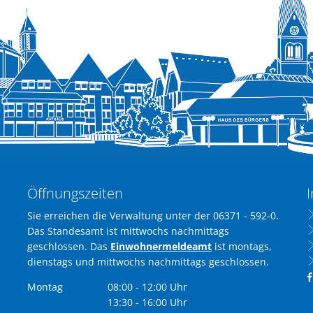
Öffnungszeiten
I
Sie erreichen die Verwaltung unter der 06371 - 592-0.
Das Standesamt ist mittwochs nachmittags
geschlossen. Das
Einwohnermeldeamt
ist montags,
dienstags und mittwochs nachmittags geschlossen.
Montag
08:00
-
12:00
Uhr
Von 08:00 bis 12:00 Uhr
13:30
-
16:00
Uhr