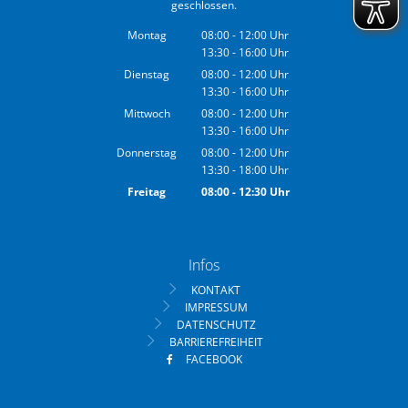
geschlossen.
Montag
08:00
-
12:00
Uhr
13:30
-
16:00
Von 08:00 bis 12:00 Uhr
Uhr
Von 13:30 bis 16:00 Uhr
Dienstag
08:00
-
12:00
Uhr
13:30
-
16:00
Von 08:00 bis 12:00 Uhr
Uhr
Von 13:30 bis 16:00 Uhr
Mittwoch
08:00
-
12:00
Uhr
13:30
-
16:00
Von 08:00 bis 12:00 Uhr
Uhr
Von 13:30 bis 16:00 Uhr
Donnerstag
08:00
-
12:00
Uhr
13:30
-
18:00
Von 08:00 bis 12:00 Uhr
Uhr
Von 13:30 bis 18:00 Uhr
Freitag
08:00
-
12:30
Uhr
Von 08:00 bis 12:30 Uhr
Infos
KONTAKT
IMPRESSUM
DATENSCHUTZ
BARRIEREFREIHEIT
FACEBOOK