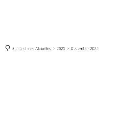
DE
KONTAKT
Sie sind hier:
Aktuelles
2025
Dezember 2025
Dezember
2025