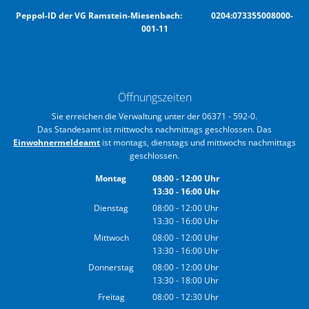
Peppol-ID der VG Ramstein-Miesenbach: 0204:073355008000-
001-11
Öffnungszeiten
Sie erreichen die Verwaltung unter der 06371 - 592-0.
Das Standesamt ist mittwochs nachmittags geschlossen. Das
Einwohnermeldeamt
ist montags, dienstags und mittwochs nachmittags
geschlossen.
Montag
08:00
-
12:00
Uhr
13:30
-
16:00
Von 08:00 bis 12:00 Uhr
Uhr
Von 13:30 bis 16:00 Uhr
Dienstag
08:00
-
12:00
Uhr
13:30
-
16:00
Von 08:00 bis 12:00 Uhr
Uhr
Von 13:30 bis 16:00 Uhr
Mittwoch
08:00
-
12:00
Uhr
13:30
-
16:00
Von 08:00 bis 12:00 Uhr
Uhr
Von 13:30 bis 16:00 Uhr
Donnerstag
08:00
-
12:00
Uhr
13:30
-
18:00
Von 08:00 bis 12:00 Uhr
Uhr
Von 13:30 bis 18:00 Uhr
Freitag
08:00
-
12:30
Uhr