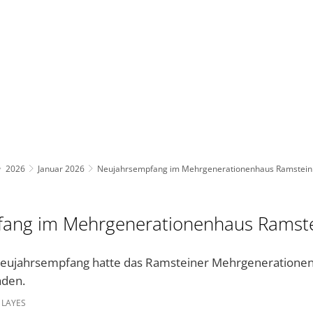
BAUEN UND UMWELT
KULTUR & FREIZEIT
AKT
2026
Januar 2026
Neujahrsempfang im Mehrgenerationenhaus Ramstein
ang im Mehrgenerationenhaus Ramst
 Neujahrsempfang hatte das Ramsteiner Mehrgeneratione
aden.
 LAYES