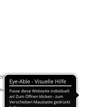
KONTAKT
DE
UELLES
VERWALTUNG ONLINE
SUCHEN
ein
nhaus am