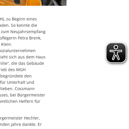
), zu Beginn eines
aden. So konnte die
en zum Neujahrsempfang
flegerin Petra Brenk,
Klein.
 Sozialunternehmen
zieht sich aus dem Haus
ilie“, die das Gebäude
trieb des MGH
 begründete den
für Unterhalt und
eblieben. Cossmann
ses, bei Bürgermeister
amtlichen Helfern für
rgermeister Hechler,
nden Jahre dankte. Er