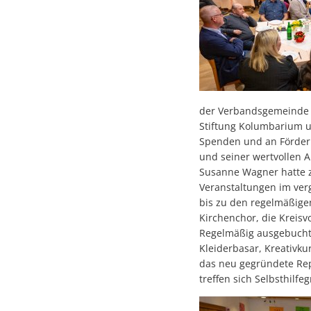
der Verbandsgemeinde R
Stiftung Kolumbarium un
Spenden und an Förderu
und seiner wertvollen A
Susanne Wagner hatte zu
Veranstaltungen im ver
bis zu den regelmäßigen
Kirchenchor, die Kreisv
Regelmäßig ausgebucht 
Kleiderbasar, Kreativku
das neu gegründete Rep
treffen sich Selbsthil