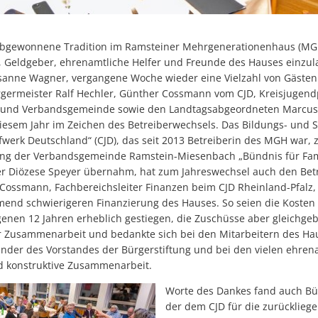
liebgewonnene Tradition im Ramsteiner Mehrgenerationenhaus (MGH
r, Geldgeber, ehrenamtliche Helfer und Freunde des Hauses einzul
usanne Wagner, vergangene Woche wieder eine Vielzahl von Gäst
germeister Ralf Hechler, Günther Cossmann vom CJD, Kreisjugendp
t und Verbandsgemeinde sowie den Landtagsabgeordneten Marcus 
iesem Jahr im Zeichen des Betreiberwechsels. Das Bildungs- und
fwerk Deutschland“ (CJD), das seit 2013 Betreiberin des MGH war, 
tung der Verbandsgemeinde Ramstein-Miesenbach „Bündnis für Fam
er Diözese Speyer übernahm, hat zum Jahreswechsel auch den Be
ossmann, Fachbereichsleiter Finanzen beim CJD Rheinland-Pfalz,
end schwierigeren Finanzierung des Hauses. So seien die Kosten 
genen 12 Jahren erheblich gestiegen, die Zuschüsse aber gleichg
 Zusammenarbeit und bedankte sich bei den Mitarbeitern des Hau
zender des Vorstandes der Bürgerstiftung und bei den vielen ehren
nd konstruktive Zusammenarbeit.
Worte des Dankes fand auch Bü
der dem CJD für die zurückliege