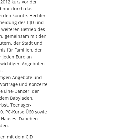
 2012 kurz vor der
d nur durch das
erden konnte. Hechler
scheidung des CJD und
n weiteren Betrieb des
en, gemeinsam mit den
utern, der Stadt und
s für Familien, der
r jeden Euro an
n wichtigen Angeboten
r.
ältigen Angebote und
 Vorträge und Konzerte
ie Line-Dancer, der
t dem Babyladen.
bst. Teenager-
10, PC-Kurse Ü60 sowie
s Hauses. Daneben
rden.
en mit dem CJD