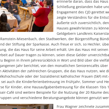
erinnerte daran, dass das Haus
Schließung gestanden habe un
Engagement des CJD gerettet w
zeigte Verständnis für die Ent
äußerte sich zuversichtlich, de
Hauses gewährleisten zu könn
Geldgebern Landkreis Kaisersla
amstein-Miesenbach, den Stadtwerken, der Bürgerstiftung Bündni
d der Stiftung der Sparkasse. Auch freue er sich, so Hechler, übe
ng, die das Haus für seine Arbeit erhält. Um das Haus mit seine
rbeit auf Dauer tragen zu können, seien diese Gelder unverzichtba
 Beginn in ihrem Jahresrückblick in Wort und Bild über die vielf
gangenen Jahr berichtet, von den monatlichen Seniorencafés über
 Aktivitäten der zahlreichen Gruppen, die das Haus nutzen, wie d
olkshochschule oder der Sozialdienst katholischer Frauen (SkF) mi
sei auch die Kinderferienbetreuung im Frühjahr, Sommer und Her
rse für Kinder, eine Hausaufgabenbetreuung für die Klassen 1bis 
air-Café sind weitere Beispiele für die Nutzung der 20 Räume de
fegruppen und verschiedene Beratungsangebote können genutzt we
Frau Wagner zeichnete zusamm