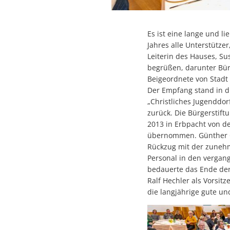
Es ist eine lange und 
Jahres alle Unterstütze
Leiterin des Hauses, S
begrüßen, darunter Bür
Beigeordnete von Stad
Der Empfang stand in d
„Christliches Jugenddor
zurück. Die Bürgerstif
2013 in Erbpacht von d
übernommen. Günther C
Rückzug mit der zunehm
Personal in den vergan
bedauerte das Ende der
Ralf Hechler als Vorsit
die langjährige gute u