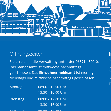
Öffnungszeiten
I
Sie erreichen die Verwaltung unter der 06371 - 592-0.
Das Standesamt ist mittwochs nachmittags
geschlossen. Das
Einwohnermeldeamt
ist montags,
dienstags und mittwochs nachmittags geschlossen.
Montag
08:00
-
12:00
Uhr
Von 08:00 bis 12:00 Uhr
13:30
-
16:00
Uhr
Von 13:30 bis 16:00 Uhr
Dienstag
08:00
-
12:00
Uhr
Von 08:00 bis 12:00 Uhr
13:30
-
16:00
Uhr
Von 13:30 bis 16:00 Uhr