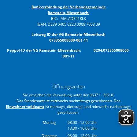
Bankverbindung der Verbandsgemeinde
Ramstein-Miesenbach:
BIC: MALADE51KLK
IBAN: DE39 5405 0220 0008 7008 09
Leitweg ID der VG Ramstein-Miesenbach
073355008000-001-11
Peppol-ID der VG Ramstein-Miesenbach: 0204:073355008000-
001-11
Öffnungszeiten
Sie erreichen die Verwaltung unter der 06371 - 592-0.
Das Standesamt ist mittwochs nachmittags geschlossen. Das
Einwohnermeldeamt
ist montags, dienstags und mittwochs nachmittags
geschlossen.
Montag
08:00
-
12:00
Uhr
13:30
-
16:00
Von 08:00 bis 12:00 Uhr
Uhr
Von 13:30 bis 16:00 Uhr
Dienstag
08:00
-
12:00
Uhr