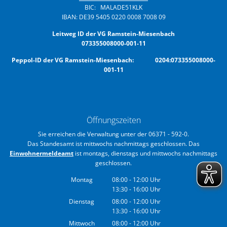
BIC: MALADE51KLK
IBAN: DE39 5405 0220 0008 7008 09
Leitweg ID der VG Ramstein-Miesenbach
073355008000-001-11
Peppol-ID der VG Ramstein-Miesenbach: 0204:073355008000-
001-11
Öffnungszeiten
Sie erreichen die Verwaltung unter der 06371 - 592-0.
Das Standesamt ist mittwochs nachmittags geschlossen. Das
Einwohnermeldeamt
ist montags, dienstags und mittwochs nachmittags
geschlossen.
Montag
08:00
-
12:00
Uhr
13:30
-
16:00
Von 08:00 bis 12:00 Uhr
Uhr
Von 13:30 bis 16:00 Uhr
Dienstag
08:00
-
12:00
Uhr
13:30
-
16:00
Von 08:00 bis 12:00 Uhr
Uhr
Von 13:30 bis 16:00 Uhr
Mittwoch
08:00
-
12:00
Uhr