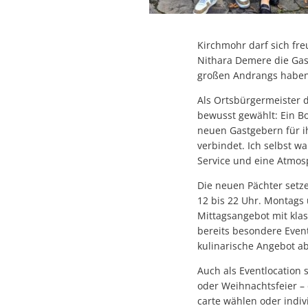
Kirchmohr darf sich fre
Nithara Demere die Gas
großen Andrangs haben 
Als Ortsbürgermeister 
bewusst gewählt: Ein B
neuen Gastgebern für i
verbindet. Ich selbst w
Service und eine Atmo
Die neuen Pächter setz
12 bis 22 Uhr. Montags 
Mittagsangebot mit kla
bereits besondere Even
kulinarische Angebot 
Auch als Eventlocation 
oder Weihnachtsfeier –
carte wählen oder indiv