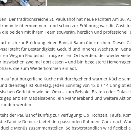
uen: Der traditionsreiche St. Paulushof hat neue Pächter! Am 30. 
tronomie übernommen - und schon zur Eröffnung war die Gaststube
die beiden mit ihrem Team souverän, herzlich und professionell 
durfte ich zur Eröffnung einen Bonsai-Baum überreichen. Dieses G
onsai steht für Beständigkeit, Geduld und inneres Wachstum. Gen
hren Weg im Paulushof – möge er ein Ort werden, der wieder viel
ar inzwischen zweimal dort essen – und bin begeistert! Hervorrage
sphäre, die zum Wiederkommen einlädt.
en auf gut bürgerliche Küche mit durchgehend warmer Küche sam
und dienstags ist Ruhetag. Jeden Sonntag von 12 bis 14 Uhr gibt es
ssischen Gerichten wie bei Oma – zum Beispiel Braten oder Gulasc
ts geplant: ein Mädelsabend, ein Männerabend und weitere Aktion
abrunden werden.
steht der Paulushof künftig zur Verfügung: Ob Hochzeit, Taufe, K
 die Familie Demere bietet den passenden Rahmen. Ganz nach Wu
iduelle Menüs zusammenstellen. Selbstverständlich wird flexibel 