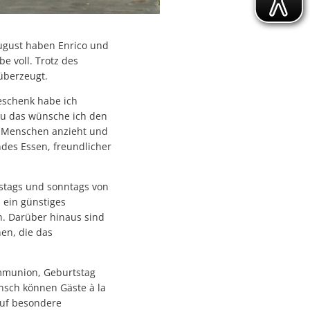
August haben Enrico und
 voll. Trotz des
überzeugt.
eschenk habe ich
au das wünsche ich den
e Menschen anzieht und
ndes Essen, freundlicher
stags und sonntags von
 ein günstiges
h. Darüber hinaus sind
en, die das
ommunion, Geburtstag
nsch können Gäste à la
auf besondere