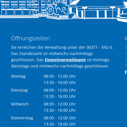
Öffnungszeiten
I
Sie erreichen die Verwaltung unter der 06371 - 592-0.
Das Standesamt ist mittwochs nachmittags
geschlossen. Das
Einwohnermeldeamt
ist montags,
dienstags und mittwochs nachmittags geschlossen.
Montag
08:00
-
12:00
Uhr
Von 08:00 bis 12:00 Uhr
13:30
-
16:00
Uhr
Von 13:30 bis 16:00 Uhr
Dienstag
08:00
-
12:00
Uhr
Von 08:00 bis 12:00 Uhr
13:30
-
16:00
Uhr
Von 13:30 bis 16:00 Uhr
Mittwoch
08:00
-
12:00
Uhr
Von 08:00 bis 12:00 Uhr
13:30
-
16:00
Uhr
Von 13:30 bis 16:00 Uhr
Donnerstag
08:00
-
12:00
Uhr
Von 08:00 bis 12:00 Uhr
13:30
-
18:00
Uhr