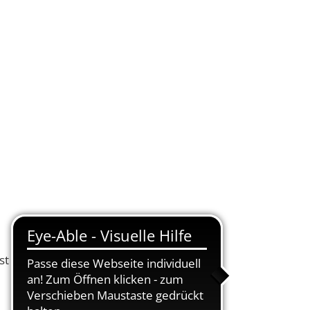
KONTAKT
DE
UELLES
VERWALTUNG ONLINE
SUCHEN
ust haben Enrico und