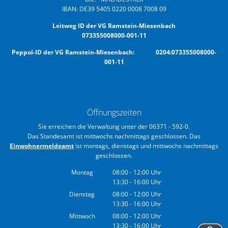
IBAN: DE39 5405 0220 0008 7008 09
Leitweg ID der VG Ramstein-Miesenbach
073355008000-001-11
Peppol-ID der VG Ramstein-Miesenbach: 0204:073355008000-
001-11
Öffnungszeiten
Sie erreichen die Verwaltung unter der 06371 - 592-0.
Das Standesamt ist mittwochs nachmittags geschlossen. Das
Einwohnermeldeamt
ist montags, dienstags und mittwochs nachmittags
geschlossen.
Montag
08:00
-
12:00
Uhr
13:30
-
16:00
Von 08:00 bis 12:00 Uhr
Uhr
Von 13:30 bis 16:00 Uhr
Dienstag
08:00
-
12:00
Uhr
13:30
-
16:00
Von 08:00 bis 12:00 Uhr
Uhr
Von 13:30 bis 16:00 Uhr
Mittwoch
08:00
-
12:00
Uhr
13:30
-
16:00
Von 08:00 bis 12:00 Uhr
Uhr