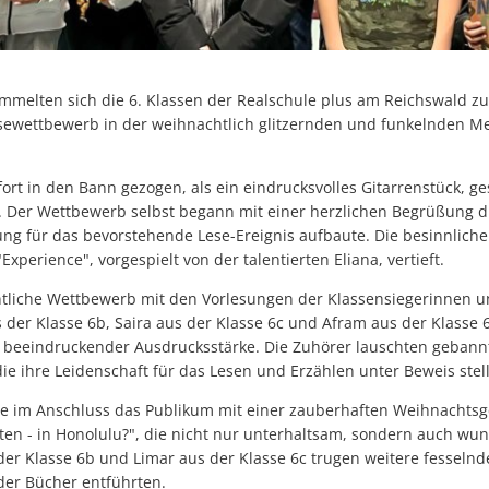
melten sich die 6. Klassen der Realschule plus am Reichswald z
sewettbewerb in der weihnachtlich glitzernden und funkelnden M
rt in den Bann gezogen, als ein eindrucksvolles Gitarrenstück, gesp
e. Der Wettbewerb selbst begann mit einer herzlichen Begrüßung d
ung für das bevorstehende Lese-Ereignis aufbaute. Die besinnlic
Experience", vorgespielt von der talentierten Eliana, vertieft.
liche Wettbewerb mit den Vorlesungen der Klassensiegerinnen und
us der Klasse 6b, Saira aus der Klasse 6c und Afram aus der Klasse 
 beeindruckender Ausdrucksstärke. Die Zuhörer lauschten gebann
die ihre Leidenschaft für das Lesen und Erzählen unter Beweis stell
rte im Anschluss das Publikum mit einer zauberhaften Weihnachts
en - in Honolulu?", die nicht nur unterhaltsam, sondern auch wun
er Klasse 6b und Limar aus der Klasse 6c trugen weitere fesselnde 
der Bücher entführten.