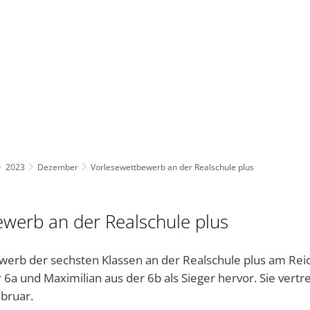
BAUEN UND UMWELT
KULTUR & FREIZEIT
AKT
2023
Dezember
Vorlesewettbewerb an der Realschule plus
werb an der Realschule plus
erb der sechsten Klassen an der Realschule plus am Rei
r 6a und Maximilian aus der 6b als Sieger hervor. Sie vert
ebruar.