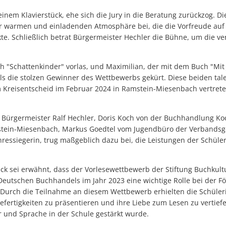
einem Klavierstück, ehe sich die Jury in die Beratung zurückzog. D
 warmen und einladenden Atmosphäre bei, die die Vorfreude auf
kte. Schließlich betrat Bürgermeister Hechler die Bühne, um die v
h "Schattenkinder" vorlas, und Maximilian, der mit dem Buch "Mit J
s die stolzen Gewinner des Wettbewerbs gekürt. Diese beiden tale
 Kreisentscheid im Februar 2024 in Ramstein-Miesenbach vertret
 Bürgermeister Ralf Hechler, Doris Koch von der Buchhandlung Koc
stein-Miesenbach, Markus Goedtel vom Jugendbüro der Verbands
hressiegerin, trug maßgeblich dazu bei, die Leistungen der Schül
ick sei erwähnt, dass der Vorlesewettbewerb der Stiftung Buchkul
Deutschen Buchhandels im Jahr 2023 eine wichtige Rolle bei der F
 Durch die Teilnahme an diesem Wettbewerb erhielten die Schüler
sefertigkeiten zu präsentieren und ihre Liebe zum Lesen zu vertief
r und Sprache in der Schule gestärkt wurde.