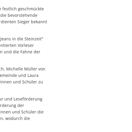
ie festlich geschmückte
 die bevorstehende
erdienten Sieger bekannt
eans in die Steinzeit"
ntierten Vorleser
en und die Fahne der
h, Michelle Müller von
gemeinde und Laura
erinnen und Schüler zu
tur und Leseförderung
örderung der
innen und Schüler die
en, wodurch die