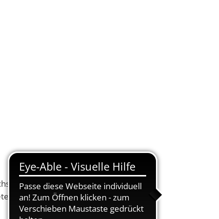
KONTAKT
DE
UELLES
VERWALTUNG ONLINE
SUCHEN
chswald in Ramstein
reten die Schule beim