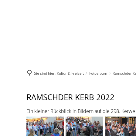
VERBANDSGEMEINDE
STADT
VERWALTUNG
Sie sind hier:
Kultur & Freizeit
Fotoalbum
Ramschder K
Ramschder
RAMSCHDER KERB 2022
Kerb
Ein kleiner Rückblick in Bildern auf die 298. Kerw
2022