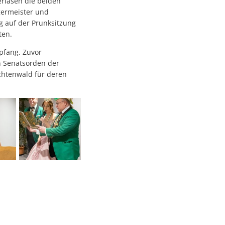
rlasen die beiden
rgermeister und
g auf der Prunksitzung
ten.
pfang. Zuvor
n Senatsorden der
chtenwald für deren