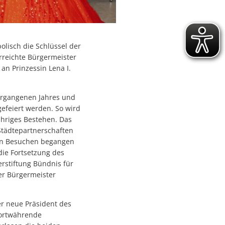
lisch die Schlüssel der
reichte Bürgermeister
 an Prinzessin Lena I.
vergangenen Jahres und
efeiert werden. So wird
ähriges Bestehen. Das
 Städtepartnerschaften
igen Besuchen begangen
ie Fortsetzung des
stiftung Bündnis für
er Bürgermeister
r neue Präsident des
fortwährende