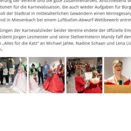
erung der Vereine und die gute Zusammenarbeit. Anschließend ve
ationen für die Karnevalssaison, die auch wieder Aufgaben für Bü
soll der Stadtrat in mittelalterlichen Gewändern einen Minnegesan
und in Miesenbach bei einem Luftballon-Abwurf-Wettbewerb antre
ngen der Karnevalslieder beider Vereine endete der offizielle Em
ident Jürgen Lesmeister und seine Stellvertreterin Mandy Faff de
„Alles für die Katz“ an Michael Jahke, Nadine Schaan und Lena Li
n.