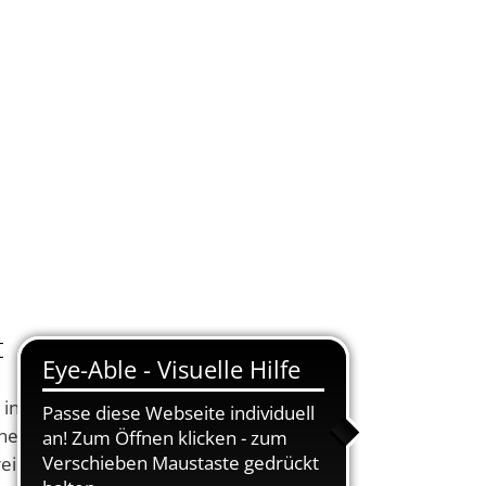
KONTAKT
DE
UELLES
VERWALTUNG ONLINE
SUCHEN
t
 ins Congress Center
nnen der beiden
eicht.