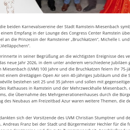
ie beiden Karnevalsvereine der Stadt Ramstein-Miesenbach symbo
einem Empfang in der Lounge des Congress Center Ramstein über
el an die Prinzessin der Ramsteiner „Bruchkatzen“, Michelle I. und
Vielläppchern“.
erinnerte in seiner Begrüßung an die wichtigsten Ereignisse des 
das neue Jahr 2026, in dem unter anderem verschiedene Jubiläen g
n Miesenbach (UVM) 100 Jahre und die Bruchkatzen feiern ihr 75-j
mit einem dreitägigen Open Air sein 40-jähriges Jubiläum und die
axéville bestehen seit 25 und 35 Jahren und sollen mit gegenseit
des Rathauses in Ramstein und der Mehrzweckhalle Miesenbach, d
s, die Übernahme des Mehrgenerationenhauses durch die Bürger
ng des Neubaus am Freizeitbad Azur waren weitere Themen, die d
dankten sich der Vorsitzende des UVM Christian Stumptner und de
, Andreas Franz bei der Stadt und Bürgermeister Hechler für die 