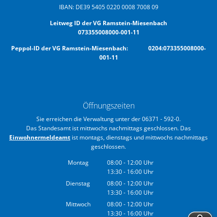
IBAN: DE39 5405 0220 0008 7008 09
Leitweg ID der VG Ramstein-Miesenbach
073355008000-001-11
Peppol-ID der VG Ramstein-Miesenbach: 0204:073355008000-
001-11
Öffnungszeiten
Sie erreichen die Verwaltung unter der 06371 - 592-0.
Das Standesamt ist mittwochs nachmittags geschlossen. Das
Einwohnermeldeamt
ist montags, dienstags und mittwochs nachmittags
geschlossen.
Montag
08:00
-
12:00
Uhr
13:30
-
16:00
Von 08:00 bis 12:00 Uhr
Uhr
Von 13:30 bis 16:00 Uhr
Dienstag
08:00
-
12:00
Uhr
13:30
-
16:00
Von 08:00 bis 12:00 Uhr
Uhr
Von 13:30 bis 16:00 Uhr
Mittwoch
08:00
-
12:00
Uhr
13:30
-
16:00
Von 08:00 bis 12:00 Uhr
Uhr