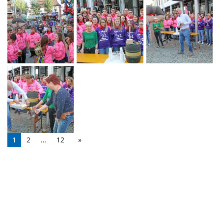
1
2
…
12