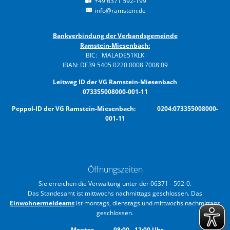
+49 6371 592-199
info@ramstein.de
Bankverbindung der Verbandsgemeinde
Ramstein-Miesenbach:
BIC: MALADE51KLK
IBAN: DE39 5405 0220 0008 7008 09
Leitweg ID der VG Ramstein-Miesenbach
073355008000-001-11
Peppol-ID der VG Ramstein-Miesenbach: 0204:073355008000-
001-11
Öffnungszeiten
Sie erreichen die Verwaltung unter der 06371 - 592-0.
Das Standesamt ist mittwochs nachmittags geschlossen. Das
Einwohnermeldeamt
ist montags, dienstags und mittwochs nachmittags
geschlossen.
Montag
08:00
-
12:00
Uhr