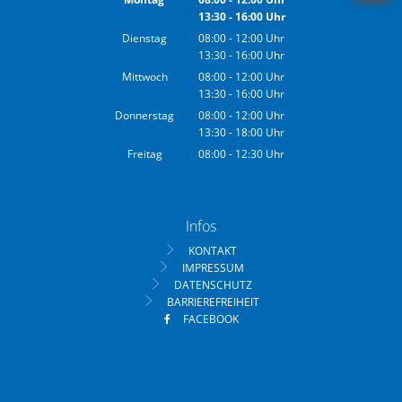
13:30
-
16:00
Von 08:00 bis 12:00 Uhr
Uhr
Von 13:30 bis 16:00 Uhr
Dienstag
08:00
-
12:00
Uhr
13:30
-
16:00
Von 08:00 bis 12:00 Uhr
Uhr
Von 13:30 bis 16:00 Uhr
Mittwoch
08:00
-
12:00
Uhr
13:30
-
16:00
Von 08:00 bis 12:00 Uhr
Uhr
Von 13:30 bis 16:00 Uhr
Donnerstag
08:00
-
12:00
Uhr
13:30
-
18:00
Von 08:00 bis 12:00 Uhr
Uhr
Von 13:30 bis 18:00 Uhr
Freitag
08:00
-
12:30
Uhr
Von 08:00 bis 12:30 Uhr
Infos
KONTAKT
IMPRESSUM
DATENSCHUTZ
BARRIEREFREIHEIT
FACEBOOK