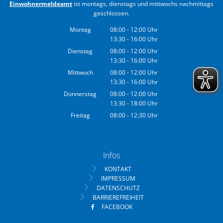
Einwohnermeldeamt
ist montags, dienstags und mittwochs nachmittags
geschlossen.
Montag
08:00
-
12:00
Uhr
13:30
-
16:00
Von 08:00 bis 12:00 Uhr
Uhr
Von 13:30 bis 16:00 Uhr
Dienstag
08:00
-
12:00
Uhr
13:30
-
16:00
Von 08:00 bis 12:00 Uhr
Uhr
Von 13:30 bis 16:00 Uhr
Mittwoch
08:00
-
12:00
Uhr
13:30
-
16:00
Von 08:00 bis 12:00 Uhr
Uhr
Von 13:30 bis 16:00 Uhr
Donnerstag
08:00
-
12:00
Uhr
13:30
-
18:00
Von 08:00 bis 12:00 Uhr
Uhr
Von 13:30 bis 18:00 Uhr
Freitag
08:00
-
12:30
Uhr
Von 08:00 bis 12:30 Uhr
Infos
KONTAKT
IMPRESSUM
DATENSCHUTZ
BARRIEREFREIHEIT
FACEBOOK