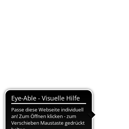
KONTAKT
DE
UELLES
VERWALTUNG ONLINE
SUCHEN
An wen muss ich mich wenden?
Bitte wenden sie sich an die örtliche
zuständige Behörde bei der