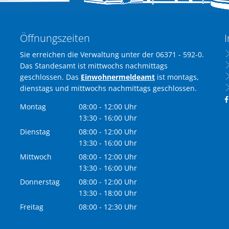
Öffnungszeiten
I
Sie erreichen die Verwaltung unter der 06371 - 592-0.
Das Standesamt ist mittwochs nachmittags
geschlossen. Das
Einwohnermeldeamt
ist montags,
dienstags und mittwochs nachmittags geschlossen.
Montag
08:00
-
12:00
Uhr
Von 08:00 bis 12:00 Uhr
13:30
-
16:00
Uhr
Von 13:30 bis 16:00 Uhr
Dienstag
08:00
-
12:00
Uhr
Von 08:00 bis 12:00 Uhr
13:30
-
16:00
Uhr
Von 13:30 bis 16:00 Uhr
Mittwoch
08:00
-
12:00
Uhr
Von 08:00 bis 12:00 Uhr
13:30
-
16:00
Uhr
Von 13:30 bis 16:00 Uhr
Donnerstag
08:00
-
12:00
Uhr
Von 08:00 bis 12:00 Uhr
13:30
-
18:00
Uhr
Von 13:30 bis 18:00 Uhr
Freitag
08:00
-
12:30
Uhr
Von 08:00 bis 12:30 Uhr