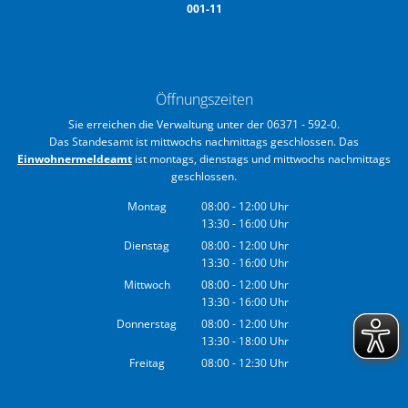
001-11
Öffnungszeiten
Sie erreichen die Verwaltung unter der 06371 - 592-0.
Das Standesamt ist mittwochs nachmittags geschlossen. Das
Einwohnermeldeamt
ist montags, dienstags und mittwochs nachmittags
geschlossen.
Montag
08:00
-
12:00
Uhr
13:30
-
16:00
Von 08:00 bis 12:00 Uhr
Uhr
Von 13:30 bis 16:00 Uhr
Dienstag
08:00
-
12:00
Uhr
13:30
-
16:00
Von 08:00 bis 12:00 Uhr
Uhr
Von 13:30 bis 16:00 Uhr
Mittwoch
08:00
-
12:00
Uhr
13:30
-
16:00
Von 08:00 bis 12:00 Uhr
Uhr
Von 13:30 bis 16:00 Uhr
Donnerstag
08:00
-
12:00
Uhr
13:30
-
18:00
Von 08:00 bis 12:00 Uhr
Uhr
Von 13:30 bis 18:00 Uhr
Freitag
08:00
-
12:30
Uhr
Von 08:00 bis 12:30 Uhr