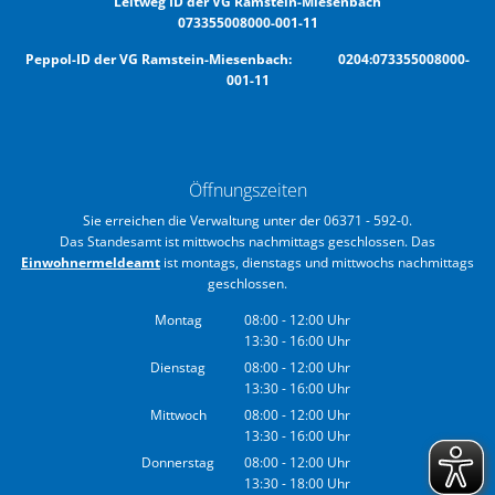
Leitweg ID der VG Ramstein-Miesenbach
073355008000-001-11
Peppol-ID der VG Ramstein-Miesenbach: 0204:073355008000-
001-11
Öffnungszeiten
Sie erreichen die Verwaltung unter der 06371 - 592-0.
Das Standesamt ist mittwochs nachmittags geschlossen. Das
Einwohnermeldeamt
ist montags, dienstags und mittwochs nachmittags
geschlossen.
Montag
08:00
-
12:00
Uhr
13:30
-
16:00
Von 08:00 bis 12:00 Uhr
Uhr
Von 13:30 bis 16:00 Uhr
Dienstag
08:00
-
12:00
Uhr
13:30
-
16:00
Von 08:00 bis 12:00 Uhr
Uhr
Von 13:30 bis 16:00 Uhr
Mittwoch
08:00
-
12:00
Uhr
13:30
-
16:00
Von 08:00 bis 12:00 Uhr
Uhr
Von 13:30 bis 16:00 Uhr
Donnerstag
08:00
-
12:00
Uhr
13:30
-
18:00
Von 08:00 bis 12:00 Uhr
Uhr