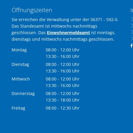
Öffnungszeiten
I
Sie erreichen die Verwaltung unter der 06371 - 592-0.
Das Standesamt ist mittwochs nachmittags
geschlossen. Das
Einwohnermeldeamt
ist montags,
dienstags und mittwochs nachmittags geschlossen.
Montag
08:00
-
12:00
Uhr
Von 08:00 bis 12:00 Uhr
13:30
-
16:00
Uhr
Von 13:30 bis 16:00 Uhr
Dienstag
08:00
-
12:00
Uhr
Von 08:00 bis 12:00 Uhr
13:30
-
16:00
Uhr
Von 13:30 bis 16:00 Uhr
Mittwoch
08:00
-
12:00
Uhr
Von 08:00 bis 12:00 Uhr
13:30
-
16:00
Uhr
Von 13:30 bis 16:00 Uhr
Donnerstag
08:00
-
12:00
Uhr
Von 08:00 bis 12:00 Uhr
13:30
-
18:00
Uhr
Von 13:30 bis 18:00 Uhr
Freitag
08:00
-
12:30
Uhr
Von 08:00 bis 12:30 Uhr