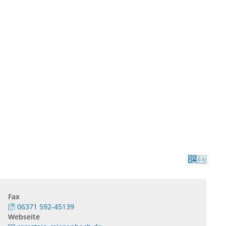
BAUEN UND UMWELT
KULTUR & FREIZEIT
AKT
Fax
06371 592-45139
Webseite