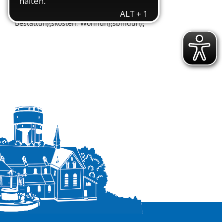
Asylbewerberleistungen, Grundsicherung,
Landesblindengeld, Übernahme Heim- und
Bestattungskosten, Wohnungsbindung